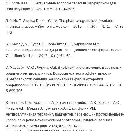
4. Кропачева Е.С. Актуальные вопросы терапии Варфарином для
практикующих врачей. РМЖ. 2012;14:686.
5. Jukić T., Stupica D., Korošec A. The pharmacogenetics of warfarin
in clinical practice // Biochemia Medica. — 2010. — Т. 20. — №. 1. — С. 33-
44.}
6. Сычев Д.А., Шуев Г.Н., Торбенков Е.С., Адриянова М.А.
Персонализированная медицина: взгляд клинического фармаколога.
Consilium Medicum. 2017; 19 (1): 61–68.
7. Марцевич С.Ю., Лукина Ю.В. Варфарин и его значение в эру новых
оральных антикоагулянтов. Вопросы контроля эффективности
и безопасности лечения. Рациональная фармакотерапия
в кардиологии 2017;13(5):699-705. DOI: 10.20996/1819-6446-2017- 13-
5-699-705
8. Ткаченко С.А., Астапов Д.А., Богачев-Прокофьев А.В., Залесов А.С.,
Пивкин А.Н., Макаев А.Г., Агаева Х.А., Шарифулин Р.М.
Антикоагулянтная терапии у пациентов, перенесших протезирование
клапанов сердца механическими протезами. Фундаментальная
и клиническая медицина. 2023;8(3): 131-142.