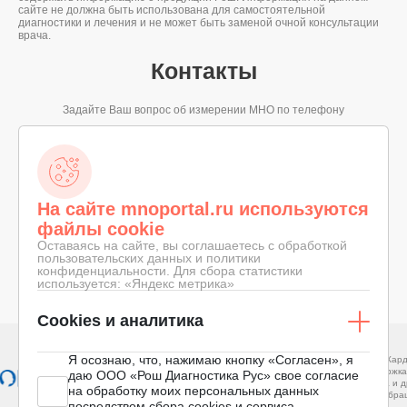
сайте не должна быть использована для самостоятельной
диагностики и лечения и не может быть заменой очной консультации
врача.
Контакты
Задайте Ваш вопрос об измерении МНО по телефону
8-800-100-19-68
ЗВОНОК ПО РОССИИ БЕСПЛАТНЫЙ
На сайте mnoportal.ru используются
файлы cookie
Оставаясь на сайте, вы соглашаетесь с обработкой
пользовательских данных и политики
конфиденциальности. Для сбора статистики
© 2026 «ПОРТАЛ О МНО»
КОНФИДЕНЦИАЛЬНОСТЬ
используется: «Яндекс метрика»
СДЕЛАНО В
ПРАВОВОЕ СОГЛАШЕНИЕ
Cookies и аналитика
Я осознаю, что, нажимаю кнопку «Согласен», я
АНО «КардиоМир»
Межрегиональный фонд помощи
Поддержка людей с врожд
даю ООО «Рош Диагностика Рус» свое согласие
родственникам больных с инсультом
сердца и другими заболев
на обработку моих персональных данных
кровообращения
посредством сбора cookies и сервиса