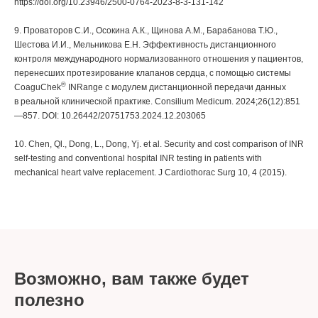
https://doi.org/10.23946/2500-0764-2023-8-3-131-142
9. Проваторов С.И., Осокина А.К., Щинова А.М., Барабанова Т.Ю.,
Шестова И.И., Мельникова Е.Н. Эффективность дистанционного
контроля международного нормализованного отношения у пациентов,
перенесших протезирование клапанов сердца, с помощью системы
®
CoaguChek
INRange с модулем дистанционной передачи данных
в реальной клинической практике. Consilium Medicum. 2024;26(12):851
—857. DOI: 10.26442/20751753.2024.12.203065
10. Chen, Ql., Dong, L., Dong, Yj. et al. Security and cost comparison of INR
self-testing and conventional hospital INR testing in patients with
mechanical heart valve replacement. J Cardiothorac Surg 10, 4 (2015).
Возможно, вам также будет
полезно