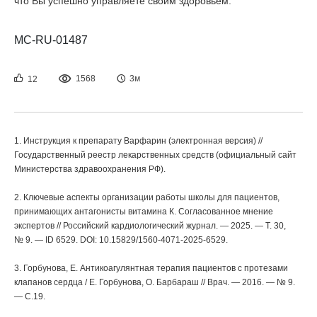
что Вы успешно управляете своим здоровьем.
MC-RU-01487
1568
3м
12
1. Инструкция к препарату Варфарин (электронная версия) //
Государственный реестр лекарственных средств (официальный сайт
Министерства здравоохранения РФ).
2. Ключевые аспекты организации работы школы для пациентов,
принимающих антагонисты витамина К. Согласованное мнение
экспертов // Российский кардиологический журнал. — 2025. — Т. 30,
№ 9. — ID 6529. DOI: 10.15829/1560-4071-2025-6529.
3. Горбунова, Е. Антикоагулянтная терапия пациентов с протезами
клапанов сердца / Е. Горбунова, О. Барбараш // Врач. — 2016. — № 9.
— С.19.