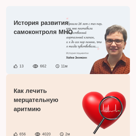
История развития
самоконтроля МНО
13
662
11м
Как лечить
мерцательную
аритмию
656
4020
2м