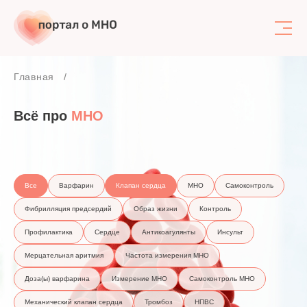
Поиск
Главная
Всё про
МНО
Все
Варфарин
Клапан сердца
МНО
Самоконтроль
Фибрилляция предсердий
Образ жизни
Контроль
Профилактика
Сердце
Антикоагулянты
Инсульт
Мерцательная аритмия
Частота измерения МНО
Доза(ы) варфарина
Измерение МНО
Самоконтроль МНО
Механический клапан сердца
Тромбоз
НПВС