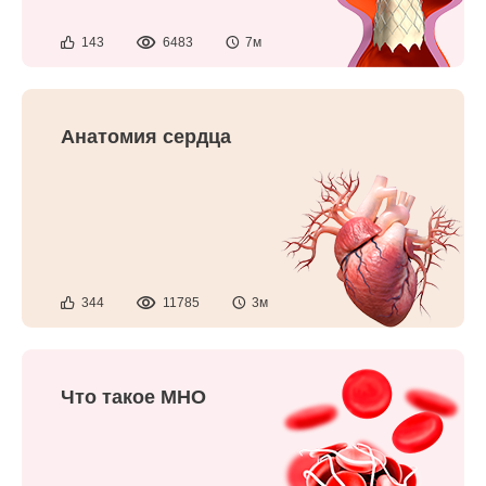
143
6483
7м
Анатомия сердца
344
11785
3м
Что такое МНО