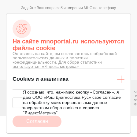
Задайте Ваш вопрос об измерении МНО по телефону
8-800-100-19-68
ЗВОНОК ПО РОССИИ БЕСПЛАТНЫЙ
На сайте mnoportal.ru используются
файлы cookie
Оставаясь на сайте, вы соглашаетесь с обработкой
пользовательских данных и политики
конфиденциальности. Для сбора статистики
© 2026 «ПОРТАЛ О МНО»
КОНФИДЕНЦИАЛЬНОСТЬ
используется: «Яндекс метрика»
СДЕЛАНО В
ПРАВОВОЕ СОГЛАШЕНИЕ
Cookies и аналитика
Я осознаю, что, нажимаю кнопку «Согласен», я
АНО «
Межрегиональный фонд помощи
Подде
даю ООО «Рош Диагностика Рус» свое согласие
родственникам больных с инсультом
сердца
на обработку моих персональных данных
крово
посредством сбора cookies и сервиса
"ЯндексМетрика"
Согласен
ИМЕЮТСЯ ПРОТИВОПОКАЗАНИЯ. ПЕРЕД ПРИМЕНЕНИЕМ НЕОБХОДИМО
ПРОКОНСУЛЬТИРОВАТЬСЯ С ВРАЧОМ И ОЗНАКОМИТЬСЯ С ИНСТРУКЦИЕЙ