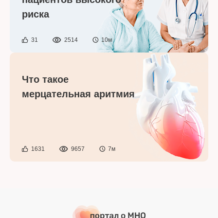
риска
31
2514
10м
Что такое
мерцательная аритмия
1631
9657
7м