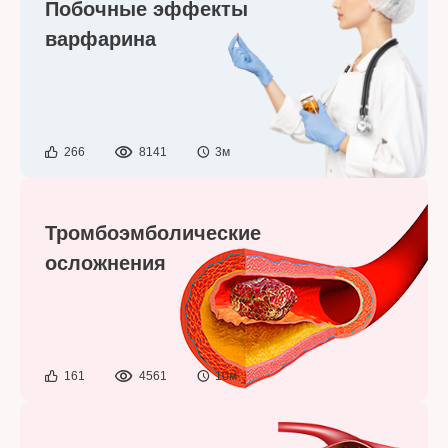
Побочные эффекты
варфарина
266
8141
3м
Тромбоэмболические
осложнения
161
4561
10м