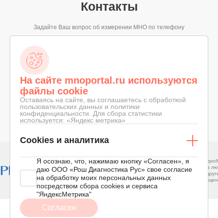
Контакты
Задайте Ваш вопрос об измерении МНО по телефону
8-800-100-19-68
ЗВОНОК ПО РОССИИ БЕСПЛАТНЫЙ
На сайте mnoportal.ru используются
файлы cookie
Оставаясь на сайте, вы соглашаетесь с обработкой
пользовательских данных и политики
конфиденциальности. Для сбора статистики
© 2026 «ПОРТАЛ О МНО»
КОНФИДЕНЦИАЛЬНОСТЬ
используется: «Яндекс метрика»
СДЕЛАНО В
ПРАВОВОЕ СОГЛАШЕНИЕ
Cookies и аналитика
Я осознаю, что, нажимаю кнопку «Согласен», я
АНО «КардиоМир»
Межрегиональный фонд помощи
Поддержка людей с в
даю ООО «Рош Диагностика Рус» свое согласие
родственникам больных с инсультом
сердца и другими за
на обработку моих персональных данных
кровообращения
посредством сбора cookies и сервиса
"ЯндексМетрика"
Согласен
ИМЕЮТСЯ ПРОТИВОПОКАЗАНИЯ. ПЕРЕД ПРИМЕНЕНИЕМ НЕОБХОДИМО