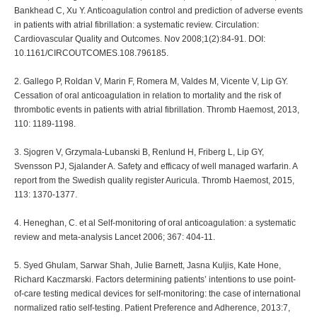
Bankhead C, Xu Y. Anticoagulation control and prediction of adverse events
in patients with atrial fibrillation: a systematic review. Circulation:
Cardiovascular Quality and Outcomes. Nov 2008;1(2):84-91. DOI:
10.1161/CIRCOUTCOMES.108.796185.
2. Gallego P, Roldan V, Marin F, Romera M, Valdes M, Vicente V, Lip GY.
Cessation of oral anticoagulation in relation to mortality and the risk of
thrombotic events in patients with atrial fibrillation. Thromb Haemost, 2013,
110: 1189-1198.
3. Sjogren V, Grzymala-Lubanski B, Renlund H, Friberg L, Lip GY,
Svensson PJ, Sjalander A. Safety and efficacy of well managed warfarin. A
report from the Swedish quality register Auricula. Thromb Haemost, 2015,
113: 1370-1377.
4. Heneghan, С. et al Self-monitoring of oral anticoagulation: a systematic
review and meta-analysis Lancet 2006; 367: 404-11.
5. Syed Ghulam, Sarwar Shah, Julie Barnett, Jasna Kuljis, Kate Hone,
Richard Kaczmarski. Factors determining patients’ intentions to use point-
of-care testing medical devices for self-monitoring: the case of international
normalized ratio self-testing. Patient Preference and Adherence, 2013:7,