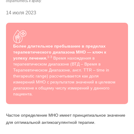
обратитесь к врачу.
14 июля 2023
Более длительное пребывание в пределах
терапевтического диапазона МНО — ключ к
1-3
успеху лечения.
Время нахождения в
терапевтическом диапазоне (ВТД – Время в
Терапевтическом Диапазоне, англ. TTR – time in
therapeutic range) рассчитывается как доля
измерений МНО с результатом значений в целевом
диапазоне к общему числу измерений у данного
пациента.
Частое определение МНО имеет принципиальное значение
для оптимальной антикоагулянтной терапии.