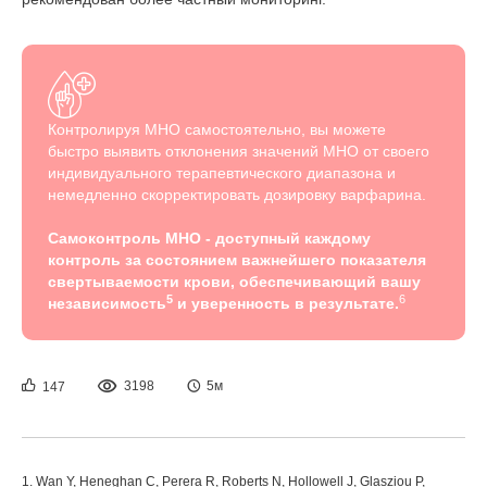
Контролируя МНО самостоятельно, вы можете
быстро выявить отклонения значений МНО от своего
индивидуального терапевтического диапазона и
немедленно скорректировать дозировку варфарина.
Самоконтроль МНО - доступный каждому
контроль за состоянием важнейшего показателя
свертываемости крови, обеспечивающий вашу
5
6
независимость
и уверенность в результате.
3198
5м
147
1. Wan Y, Heneghan C, Perera R, Roberts N, Hollowell J, Glasziou P,