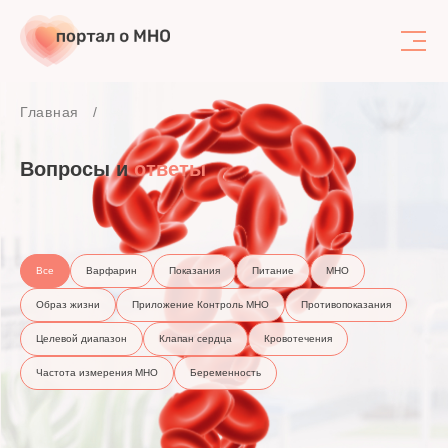
Поиск
Главная
Вопросы и
ответы
Все
Варфарин
Показания
Питание
МНО
Образ жизни
Приложение Контроль МНО
Противопоказания
Целевой диапазон
Клапан сердца
Кровотечения
Частота измерения МНО
Беременность